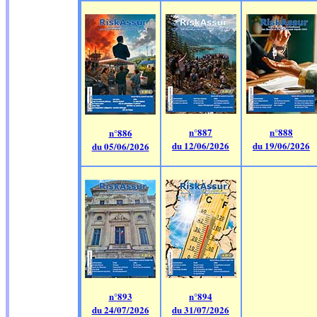
n°887
n°888
n°886
du 12/06/2026
du 19/06/2026
du 05/06/2026
n°893
n°894
du 24/07/2026
du 31/07/2026