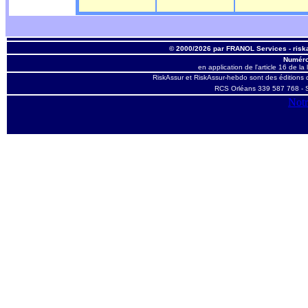
© 2000/2026 par FRANOL Services - ris
Numéro
en application de l'article 16 de la 
RiskAssur et RiskAssur-hebdo sont des éditions
RCS Orléans 339 587 768 - S
Notr