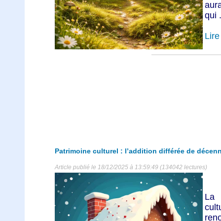
aura
qui .
Lire 
Patrimoine culturel : l’addition différée de décen
Article publié le 18/12/2025 à 13:59:49 (134042 lectures)
La 
cul
ren