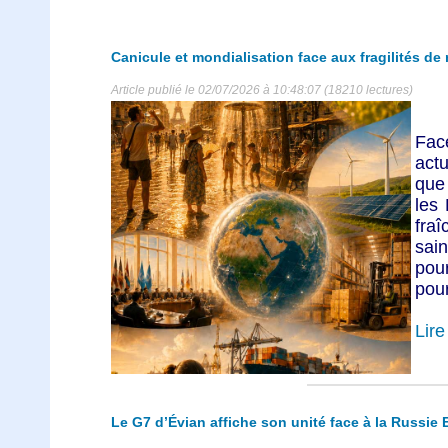
Canicule et mondialisation face aux fragilités de
Article publié le 02/07/2026 à 10:48:07 (18210 lectures)
Fac
act
que 
les
fra
sai
pou
pour
Lire 
Le G7 d’Évian affiche son unité face à la Russie 