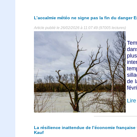
L’accalmie météo ne signe pas la fin du danger E
Article publié le 26/02/2026 à 11:07:49 (97005 lectures)
Tem
dan
plu
int
tem
sill
de l
févr
Lire 
La résilience inattendue de l’économie française 
Kauf