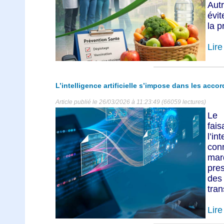
Autr
évi
la p
Lire 
L’intelligence artificielle s’impose dans les accor
Article publié le 26/03/2026 à 11:23:49 (66059 lectures)
Le 
fai
l’in
con
mar
pres
des
tran
Lire 