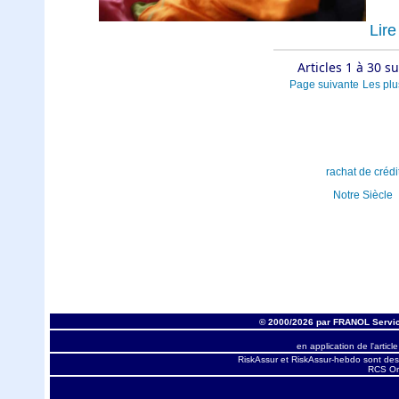
Lire 
Articles 1 à 30 s
Page suivante
Les plu
rachat de crédi
Notre Siècle
© 2000/2026 par FRANOL Servic
en application de l'articl
RiskAssur et RiskAssur-hebdo sont des
RCS Orl