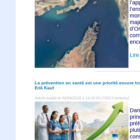
l’ap
l’e
mon
maj
d’Or
cor
enco
Lire 
La prévention en santé est une priorité encore t
Erik Kauf
Article publié le 02/04/2026 à 14:20:06 (74523 lectures)
Dan
pri
pré
plu
cons