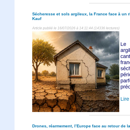
Sécheresse et sols argileux, la France face à un 
Kauf
Article publié le 16/07/2026 à 14:11:44 (14336 lectures)
Le 
arg
can
fra
séc
pér
pa
préc
Lire 
Drones, réarmement, l’Europe face au retour de la