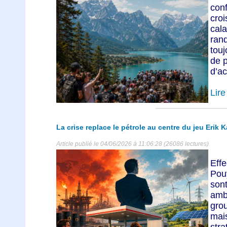
co
cro
cal
ran
tou
de p
d’ac
Lire 
La crise replace le pétrole au centre du jeu Erik K
Article publié le 04/06/2026 à 11:06:28 (26086 lectures)
Eff
Pou
so
amb
grou
mais
str