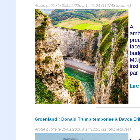
Article publié le 05/02/2026 à 14:41:24 (110748 lectures)
A 
ambi
pre
face
budg
Ma
ins
par 
Lire 
Groenland : Donald Trump temporise à Davos Eri
Article publié le 29/01/2026 à 14:12:55 (114501 lectures)