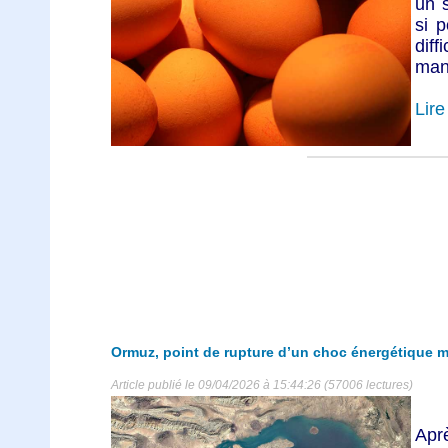
un s
si p
diff
manq
Lire 
Ormuz, point de rupture d’un choc énergétique m
Article publié le 09/04/2026 à 15:44:26 (57006 lectures)
Apr