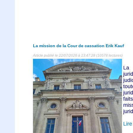
La mission de la Cour de cassation Erik Kauf
Article publié le 22/07/2026 à 13:47:28 (10578 lectures)
La 
jur
jud
tout
juri
fait
miss
jurid
Lire 