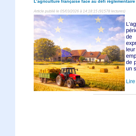
L’agriculture française face au défi réglementair
Article publié le 05/03/2026 à 14:18:15 (91578 lectures)
L’ag
péri
de 
expr
le
emp
de p
un s
Lire 