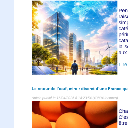
Pe
rai
sim
cat
péri
cata
la s
aux 
Lire 
Le retour de l’œuf, miroir discret d’une France q
Article publié le 16/04/2026 à 14:23:54 (43804 lectures)
Cha
C’es
être