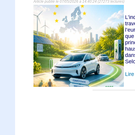
Article publié le 07/05/2026 à 14:40:24 (27273 lectures)
L’i
tra
l’e
qu
pri
hau
dan
Selo
Lire 