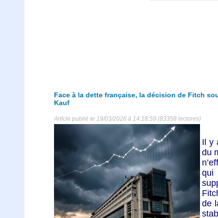
Face à la dette française, la décision de Fitch so
Kauf
Article publié le 19/03/2026 à 14:18:59 (83358 lectures)
Il y
du 
n’e
qui
sup
Fitc
de 
stab