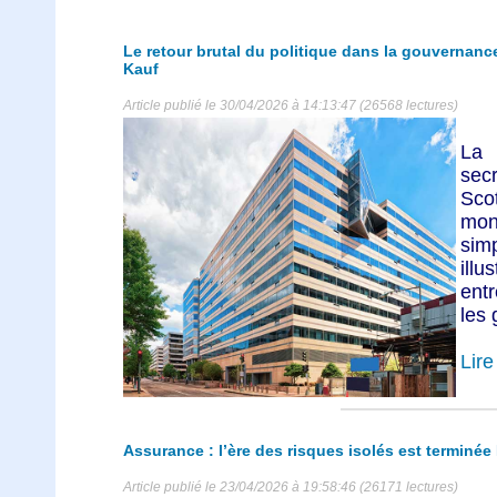
Le retour brutal du politique dans la gouvernan
Kauf
Article publié le 30/04/2026 à 14:13:47 (26568 lectures)
La 
sec
Sco
mon
sim
ill
entr
les 
Lire 
Assurance : l’ère des risques isolés est terminée 
Article publié le 23/04/2026 à 19:58:46 (26171 lectures)