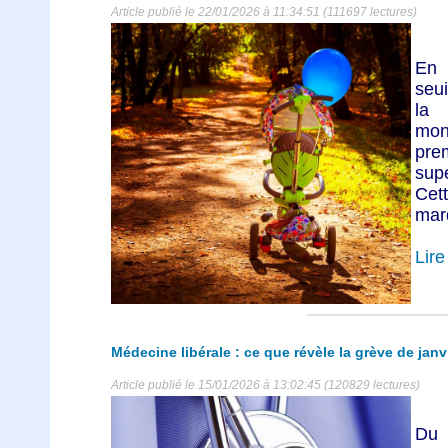
Article publié le 22/01/2026 à 11:34:51 (111697 lectures)
En 
seu
la 
mon
pre
sup
Cet
marq
Lire 
Médecine libérale : ce que révèle la grève de janv
Article publié le 15/01/2026 à 13:02:45 (120829 lectures)
Du 