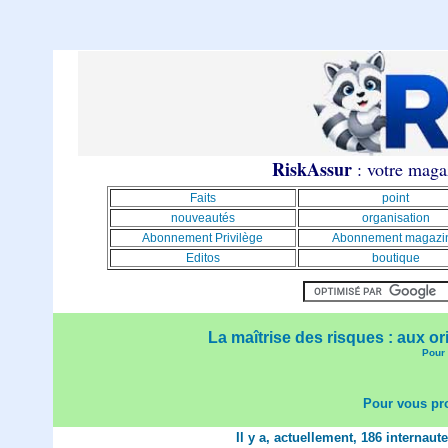
RiskAssur
: votre magaz
Faits
point
nouveautés
organisation
Abonnement Privilège
Abonnement magazi
Editos
boutique
La maîtrise des risques : aux or
Pour 
Pour vous pro
Il y a, actuellement, 186 internaut