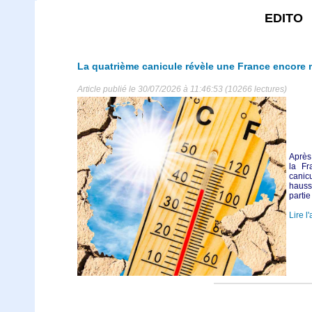
EDITO
La quatrième canicule révèle une France encore 
Article publié le 30/07/2026 à 11:46:53 (10266 lectures)
Après 
la Fr
canic
hauss
partie
Lire l'