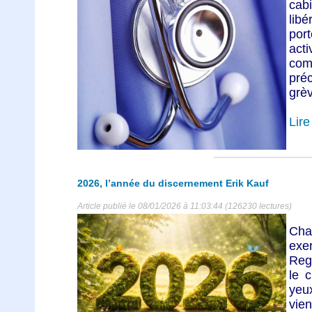
cab
lib
port
act
co
pré
grèv
Lire 
2026, l’année du discernement Erik Kauf
Article publié le 08/01/2026 à 11:03:44 (126230 lectures)
Cha
exe
Reg
le 
yeux
vien