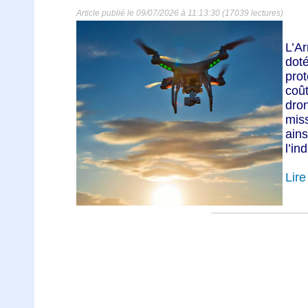
Article publié le 09/07/2026 à 11:13:30 (17039 lectures)
L’Ar
dot
pro
coû
dro
miss
ain
l’ind
Lire 