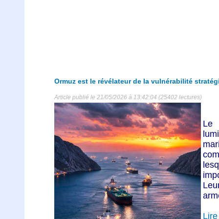
Ormuz est le révélateur de la vulnérabilité straté
Article publié le 21/05/2026 à 13:42:04 (25402 lectures)
Le 
lumi
mar
com
les
imp
Leu
arme
Lire 