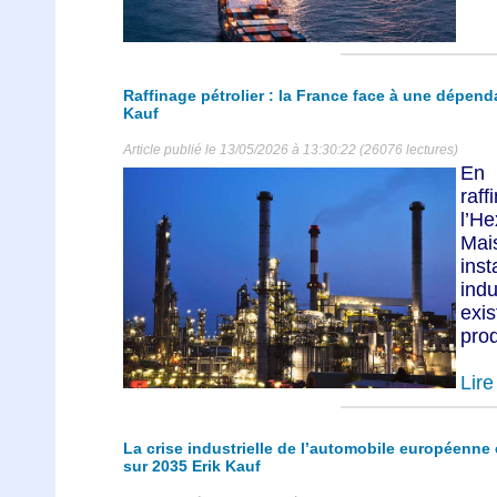
Raffinage pétrolier : la France face à une dépend
Kauf
Article publié le 13/05/2026 à 13:30:22 (26076 lectures)
En 
raf
l’H
Mai
ins
ind
exi
prod
Lire 
La crise industrielle de l’automobile européenne
sur 2035 Erik Kauf