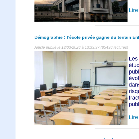
Lire 
Démographie : l’école privée gagne du terrain Eri
Article publié le 12/03/2026 à 13:33:37 (85436 lectures)
Les 
étu
pub
évo
dans
ris
frac
publ
Lire 