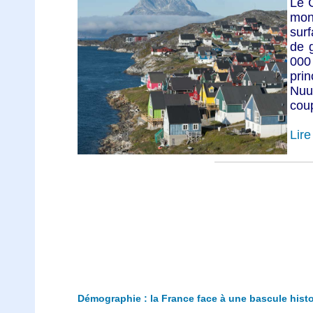
Le G
mon
surf
de 
00
pri
Nuu
cou
Lire 
Démographie : la France face à une bascule histo