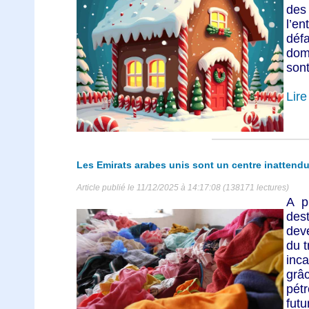
des
l’en
défa
dom
sont
Lire 
Les Emirats arabes unis sont un centre inattendu d
Article publié le 11/12/2025 à 14:17:08 (138171 lectures)
A p
des
dev
du t
inc
grâ
pét
futu