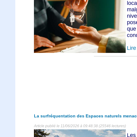
loca
mal
niv
pos
que
cond
Lire 
La surfréquentation des Espaces naturels menace
Article publié le 11/06/2026 à 09:48:38 (25546 lectures)
Les 