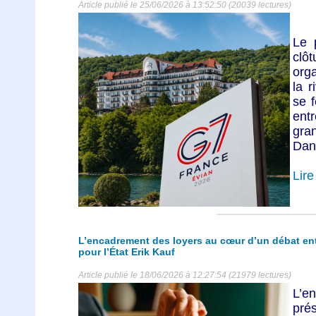
Article publié le 25/06/2026 à 13:52:50 (20039 lectures)
Le 
clôt
orga
la 
se f
ent
gra
Dans
Lire 
L’encadrement des loyers au cœur d’un débat entr
pour l’État Erik Kauf
Article publié le 18/06/2026 à 12:27:54 (21979 lectures)
L’en
pré