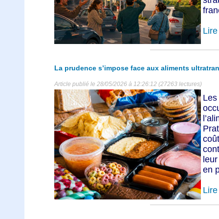
fran
Lire 
La prudence s’impose face aux aliments ultratra
Article publié le 28/05/2026 à 12:26:12 (27263 lectures)
Les
occ
l’a
Prat
coû
cont
leu
en p
Lire 