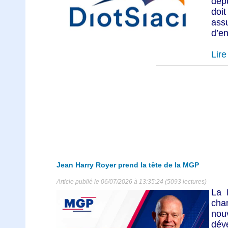
depu
doi
as
d’en
Lire 
Jean Harry Royer prend la tête de la MGP
Article publié le 06/07/2026 à 13:35:24 (5093 lectures)
La 
cha
no
dé