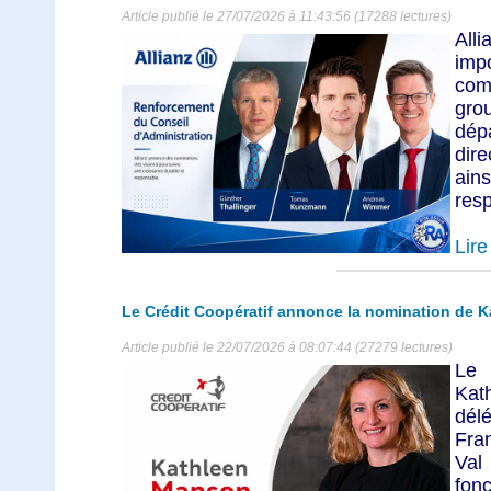
Article publié le 27/07/2026 à 11:43:56 (17288 lectures)
All
imp
com
gro
dépa
dire
ain
resp
Lire 
Le Crédit Coopératif annonce la nomination de 
Article publié le 22/07/2026 à 08:07:44 (27279 lectures)
Le 
Kat
dél
Fra
Val
fon