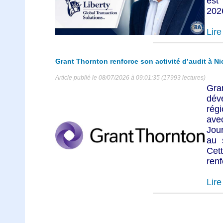
est 
2026
Lire 
Grant Thornton renforce son activité d’audit à Ni
Article publié le 08/07/2026 à 09:01:35 (17993 lectures)
Gra
dév
rég
ave
Jou
au 
Cet
ren
Lire 