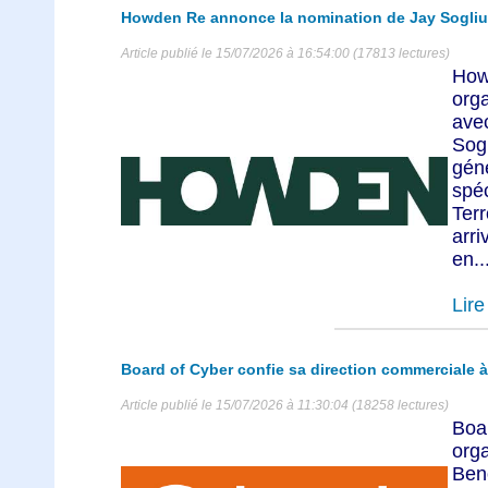
Howden Re annonce la nomination de Jay Sogliu
Article publié le 15/07/2026 à 16:54:00 (17813 lectures)
Ho
org
av
Sog
gén
spé
Ter
arr
en..
Lire 
Board of Cyber confie sa direction commerciale à
Article publié le 15/07/2026 à 11:30:04 (18258 lectures)
Boa
org
Ben