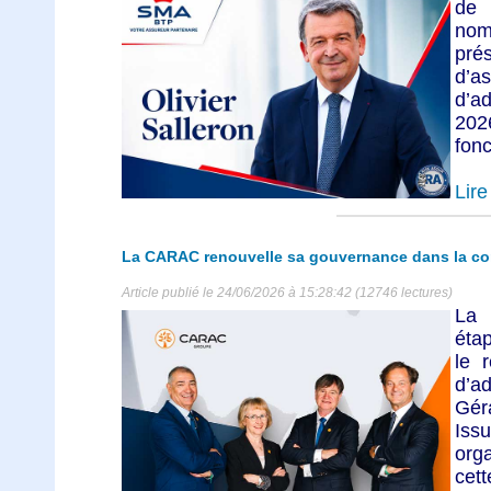
de
nom
pr
d’a
d’a
2026
fonc
Lire 
La CARAC renouvelle sa gouvernance dans la con
Article publié le 24/06/2026 à 15:28:42 (12746 lectures)
La 
éta
le 
d’a
Gér
Iss
org
cett