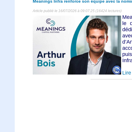
Meanings Infra renforce son équipe avec la nomi
Article publié le 16/07/2026 à 09:07:25 (16424 lectures)
Mea
le 
dédi
avec
d’A
ac
pu
Infr
Lire 