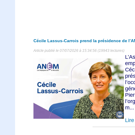
Cécile Lassus-Carrois prend la présidence de l’
Article publié le 07/07/2026 à 15:34:56 (19943 lectures)
L’A
emp
Céc
pré
l’o
gén
Pie
l’or
m...
Lire 