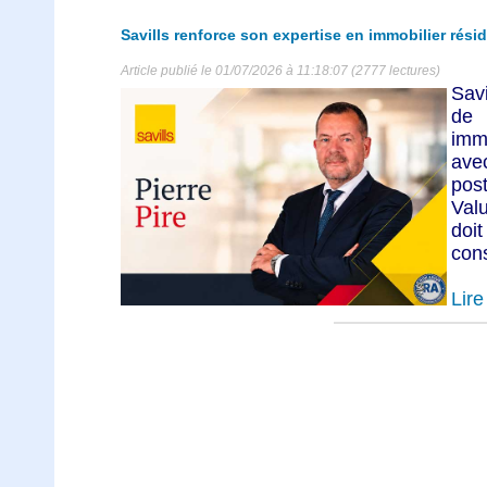
Savills renforce son expertise en immobilier résid
Article publié le 01/07/2026 à 11:18:07 (2777 lectures)
Sav
de 
immo
ave
pos
Val
doi
cons
Lire 