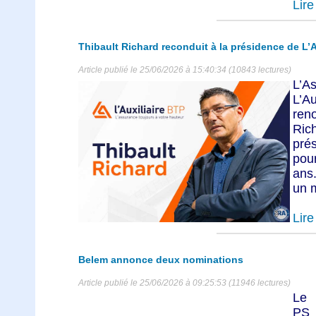
Lire 
Thibault Richard reconduit à la présidence de L’A
Article publié le 25/06/2026 à 15:40:34 (10843 lectures)
L’
L’Au
ren
Ric
prés
pou
ans.
un m
Lire 
Belem annonce deux nominations
Article publié le 25/06/2026 à 09:25:53 (11946 lectures)
Le 
PS 