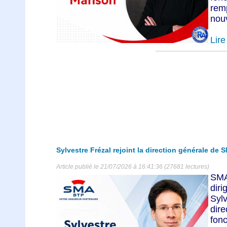
rem
nouv
Lire 
Sylvestre Frézal rejoint la direction générale de
Article publié le 21/07/2026 à 16:41:36 (27681 lectures)
SMA
dir
Syl
dire
fonc