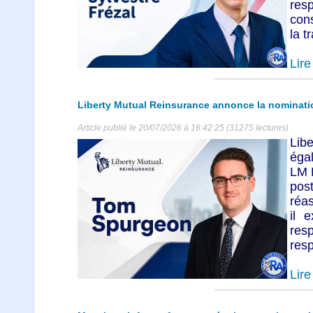
resp
con
la t
Lire 
Liberty Mutual Reinsurance annonce la nominat
Article publié le 20/07/2026 à 16:42:25 (31275 lectures)
Lib
éga
LM 
pos
réa
il 
res
resp
Lire 