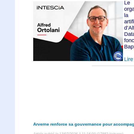
Le 
org
la 
art
d’Al
Dat
fonc
Bapt
Lire 
Arverne renforce sa gouvernance pour accompag
Article publié le 13/07/2026 à 11:16:09 (17882 lectures)