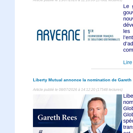
Le 
gou
no
dév
les
l’e
d’ad
comi
Lire 
Liberty Mutual annonce la nomination de Gareth
Article publié le 08/07/2026 à 14:12:20 (17548 lectures)
Lib
nom
Glob
Glo
spé
tra