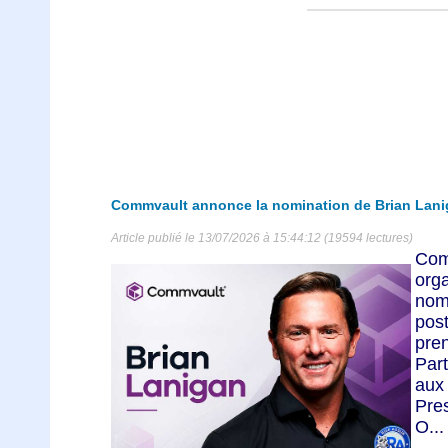
Commvault annonce la nomination de Brian Lani
Article publié le 13/07/2026 à 15:44:12 (19594 lectures)
Co
org
nom
pos
pre
Part
aux
Pre
O...