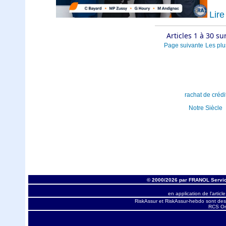
Lire 
Articles 1 à 30 su
Page suivante
Les plu
rachat de crédi
Notre Siècle
© 2000/2026 par FRANOL Servic
en application de l'articl
RiskAssur et RiskAssur-hebdo sont des
RCS Orl