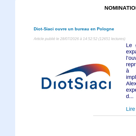
NOMINATIO
Diot-Siaci ouvre un bureau en Pologne
Article publié le 28/07/2026 à 14:52:52 (12651 lectures)
Le 
exp
l’o
repr
à V
imp
Ale
exp
d...
Lire 