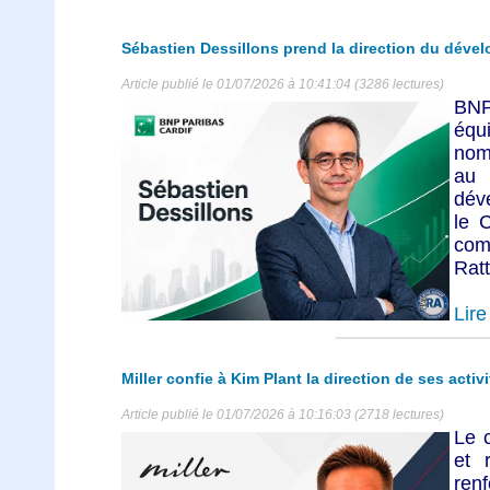
Sébastien Dessillons prend la direction du déve
Article publié le 01/07/2026 à 10:41:04 (3286 lectures)
BNP
éq
nom
au
déve
le 
com
Ratt
Lire 
Miller confie à Kim Plant la direction de ses ac
Article publié le 01/07/2026 à 10:16:03 (2718 lectures)
Le c
et 
ren