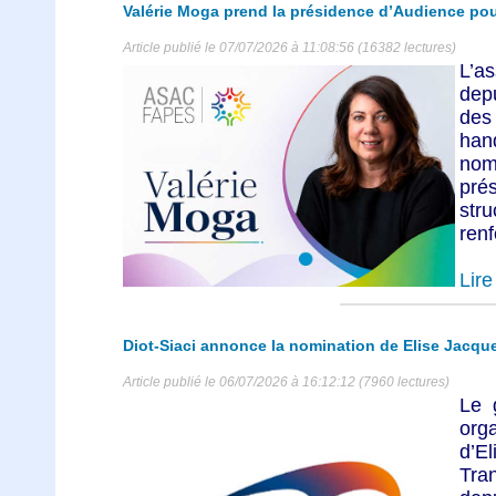
Valérie Moga prend la présidence d’Audience pour
Article publié le 07/07/2026 à 11:08:56 (16382 lectures)
L’a
dep
des
han
no
pré
str
renf
Lire 
Diot-Siaci annonce la nomination de Elise Jacqu
Article publié le 06/07/2026 à 16:12:12 (7960 lectures)
Le 
org
d’E
Tra