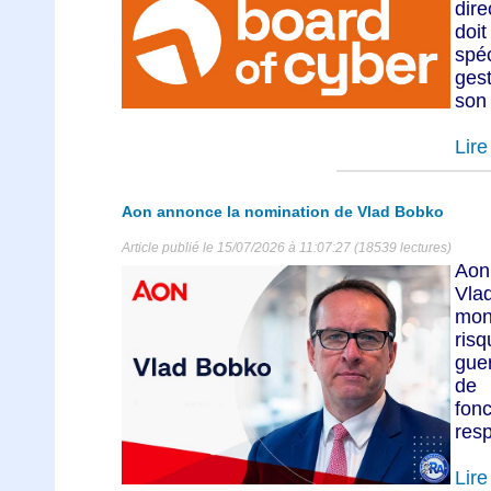
dire
doi
spé
gest
son
Lire 
Aon annonce la nomination de Vlad Bobko
Article publié le 15/07/2026 à 11:07:27 (18539 lectures)
Aon
Vla
mon
ris
guer
de 
fo
resp
Lire 