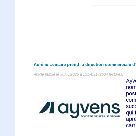
Aurélie Lemaire prend la direction commerciale 
Article publié le 30/06/2026 à 15:54:31 (2634 lectures)
Ay
nom
pos
com
suc
qui 
apr
carr