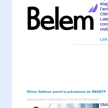
éta
l’a
Clé
Lat
cons
visib
Lire 
Olivier Salleron prend la présidence de SMABTP
Article publié le 25/06/2026 à 07:56:32 (10748 lectures)
SMA