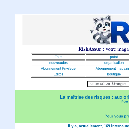
RiskAssur
: votre magaz
Faits
point
nouveautés
organisation
Abonnement Privilège
Abonnement magazi
Editos
boutique
La maîtrise des risques : aux or
Pour 
Pour vous pro
Il y a, actuellement, 169 internaut