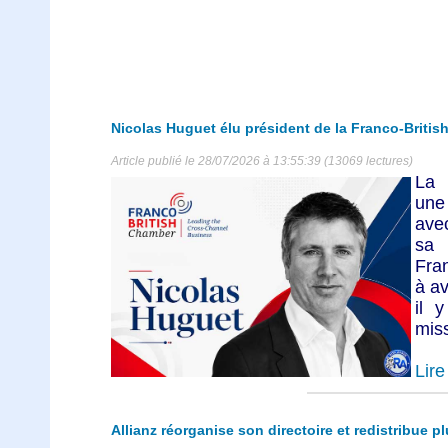
Nicolas Huguet élu président de la Franco-Briti
Article publié le 28/07/2026 à 13:55:39 (13069 lectures)
La 
une
avec
sa 
Fra
à av
il 
miss
Lire 
Allianz réorganise son directoire et redistribue p