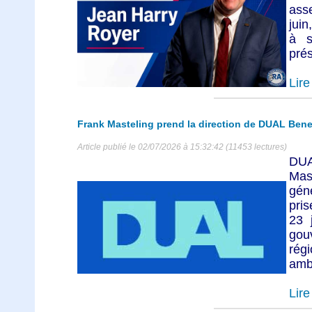
ass
juin
à s
prés
Lire 
Frank Masteling prend la direction de DUAL Bene
Article publié le 02/07/2026 à 15:32:42 (11453 lectures)
DU
Mas
gén
pris
23 
gou
rég
amb
Lire 