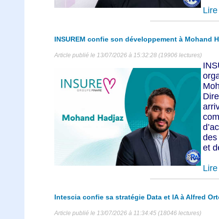
Lire 
INSUREM confie son développement à Mohand H
Article publié le 13/07/2026 à 15:32:28 (19906 lectures)
IN
org
Mo
Dir
arr
com
d’a
des
et d
Lire 
Intescia confie sa stratégie Data et IA à Alfred Ort
Article publié le 13/07/2026 à 11:34:45 (18046 lectures)