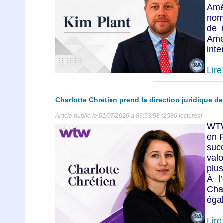
Am
nom
de 
Ame
inte
Lire 
Charlotte Chrétien prend la direction juridique 
Article publié le 01/07/2026 à 09:53:08 (2586 lectures)
WTW
en F
suc
valo
plus
À l
Cha
égal
Lire 