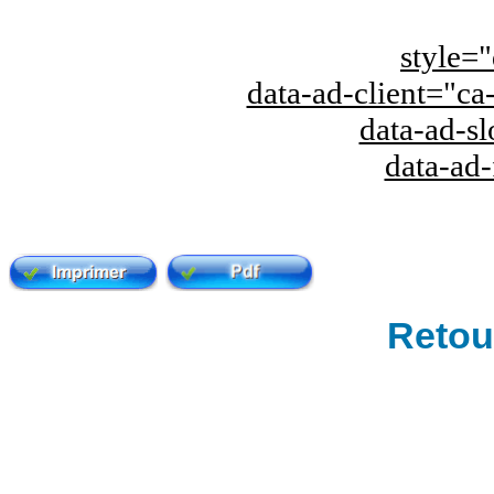
style="
data-ad-client="
data-ad-s
data-ad
Retour