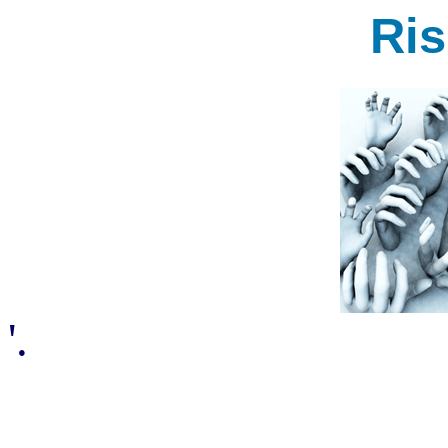
Ri
'.