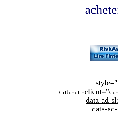
acheter
style="
data-ad-client="
data-ad-s
data-ad