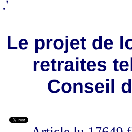
.'
Le projet de l
retraites t
Conseil d
Article lu 17649 f