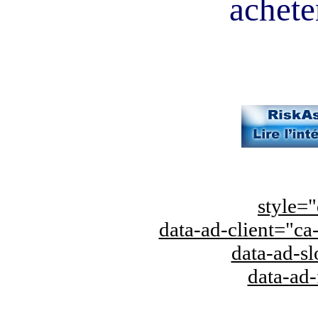
acheter
style="
data-ad-client="
data-ad-s
data-ad