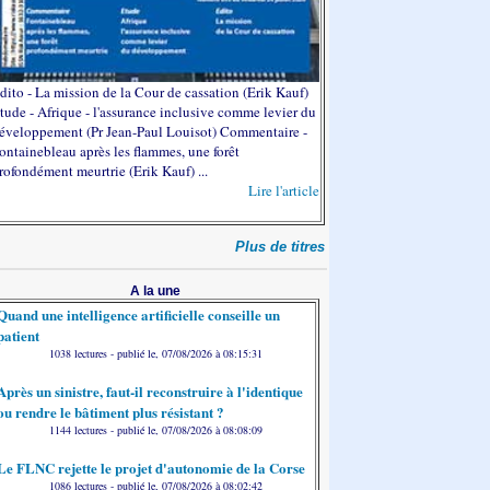
dito - La mission de la Cour de cassation (Erik Kauf)
tude - Afrique - l'assurance inclusive comme levier du
éveloppement (Pr Jean-Paul Louisot) Commentaire -
ontainebleau après les flammes, une forêt
rofondément meurtrie (Erik Kauf) ...
Lire l'article
Plus de titres
A la une
Quand une intelligence artificielle conseille un
patient
1038 lectures - publié le, 07/08/2026 à 08:15:31
Après un sinistre, faut-il reconstruire à l'identique
ou rendre le bâtiment plus résistant ?
1144 lectures - publié le, 07/08/2026 à 08:08:09
Le FLNC rejette le projet d'autonomie de la Corse
1086 lectures - publié le, 07/08/2026 à 08:02:42