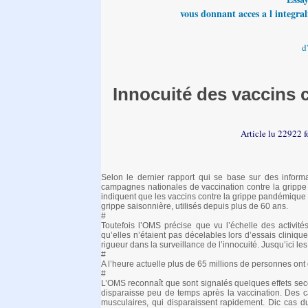
vous donnant acces a l integrali
d
Innocuité des vaccins
Article lu 22922 f
Selon le dernier rapport qui se base sur des info
campagnes nationales de vaccination contre la grippe
indiquent que les vaccins contre la grippe pandémique p
grippe saisonnière, utilisés depuis plus de 60 ans.
#
Toutefois l’OMS précise que vu l’échelle des activités
qu’elles n’étaient pas décelables lors d’essais clini
rigueur dans la surveillance de l’innocuité. Jusqu’ici le
#
A l’heure actuelle plus de 65 millions de personnes ont
#
L’OMS reconnaît que sont signalés quelques effets seco
disparaisse peu de temps après la vaccination. Des ca
musculaires, qui disparaissent rapidement. Dic cas 