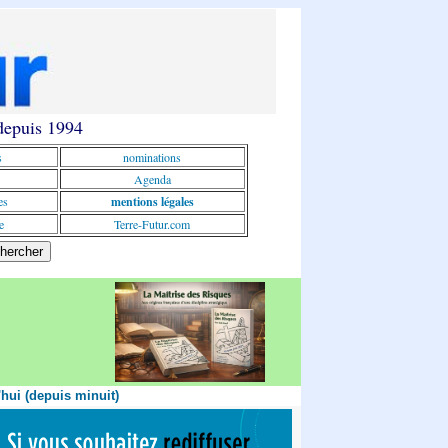
 depuis 1994
s
nominations
Agenda
es
mentions légales
e
Terre-Futur.com
'hui (depuis minuit)