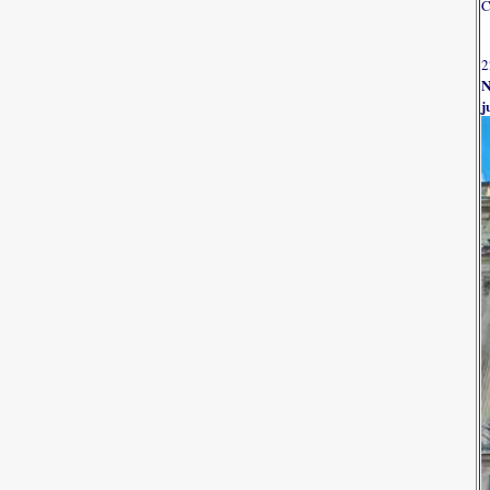
C
2
N
j