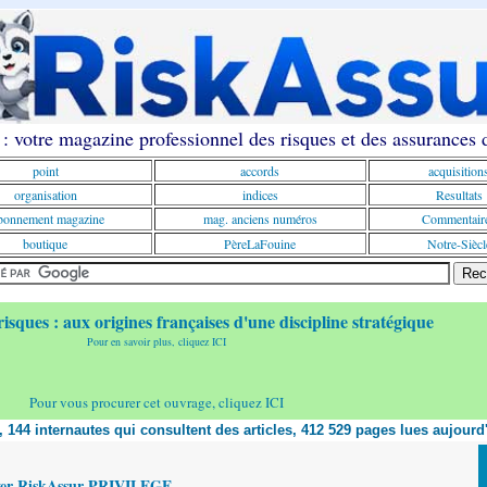
: votre magazine professionnel des risques et des assurances
point
accords
acquisition
organisation
indices
Resultats
onnement magazine
mag. anciens numéros
Commentair
boutique
PèreLaFouine
Notre-Siècl
risques : aux origines françaises d'une discipline stratégique
Pour en savoir plus, cliquez ICI
Pour vous procurer cet ouvrage, cliquez ICI
t, 144 internautes qui consultent des articles, 412 529 pages lues aujourd
yer RiskAssur PRIVILEGE,