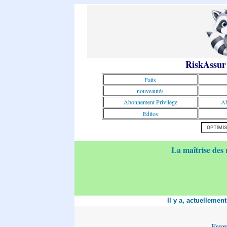
RiskAssur
Faits
nouveautés
Abonnement Privilège
Ab
Editos
La maîtrise des 
Il y a, actuellemen
Essa