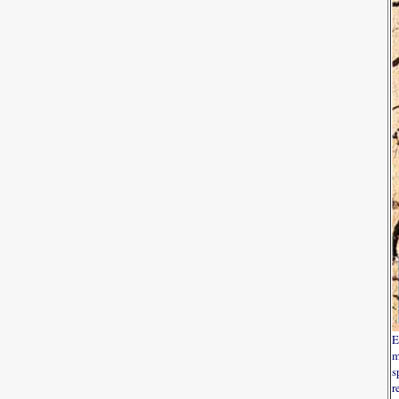
E
m
s
r