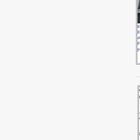
E
E
d
F
p