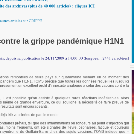
te des archives (plus de 40 000 articles) : cliquez ICI
'autres articles sur GRIPPE
 contre la grippe pandémique H1N1
ois, depuis sa publication le 24/11/2009 à 14:00:00 (longueur : 2441 caractères)
rmations remontées de seize pays sur quarantaine menant en ce moment des
 pandémique H1N1, l’OMS précise que toutes les données recueillies jusqu’ici
résentent un excellent profil d’innocuité analogue à celui des vaccins contre la
, il est possible qu’on assiste à quelques rares réactions indésirables, alors
ques même de grande envergure, ce qui souligne la nécessité de faire preuve de
s résultats sont encourageants.
 déjà été vaccinées de part le monde.
ndaires prévus, tel que des inflammations ou rongeurs au point d’injection qui
s, moins fréquents, ont été signalés de fièvre, céphalées, fatigue et douleurs
du syndrome de Guillain-Barré chez des sujets vaccinés, l’OMS indique que –