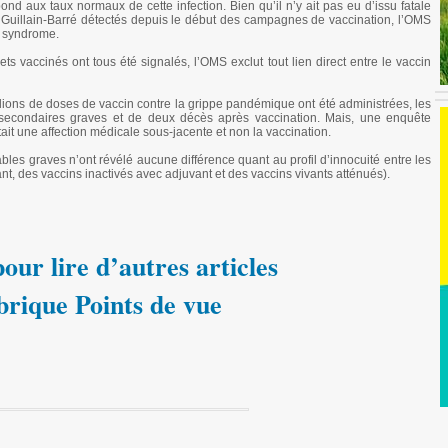
nd aux taux normaux de cette infection. Bien qu’il n’y ait pas eu d’issu fatale
uillain-Barré détectés depuis le début des campagnes de vaccination, l’OMS
e syndrome.
s vaccinés ont tous été signalés, l’OMS exclut tout lien direct entre le vaccin
llions de doses de vaccin contre la grippe pandémique ont été administrées, les
ts secondaires graves et de deux décès après vaccination. Mais, une enquête
ait une affection médicale sous-jacente et non la vaccination.
ables graves n’ont révélé aucune différence quant au profil d’innocuité entre les
ant, des vaccins inactivés avec adjuvant et des vaccins vivants atténués).
our lire d’autres articles
brique Points de vue