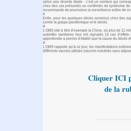
selon une récente étude - c’est un nombre qui correspo
chez des cas présumés ou confirmés de syndrome de G
recommande de poursuivre la surveillance active de c
#
Enfin, pour les quelques décès survenus chez des sujet
contre la grippe pandémique et le décès.
#
L’OMS site à titre d’exemple la Chine, où plus de 11 mi
autorités sanitaires leur ont signalés 15 cas d’effe
approfondie a permis d’établir que la cause du décès ét
#
L’OMS rappelle qu’à ce jour, les manifestations indésir
différents vaccins utilisés (vaccins inactivés sans adjuv
Cliquer ICI p
de la ru