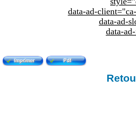
style="
data-ad-client="
data-ad-s
data-ad
Retour