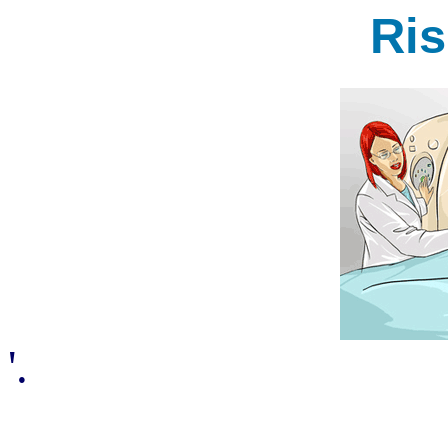
Ri
'.