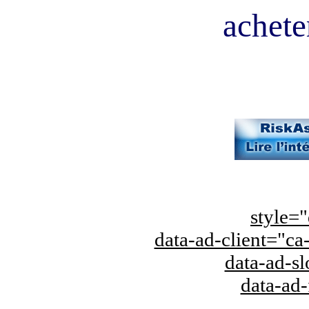
acheter
style="
data-ad-client="
data-ad-s
data-ad