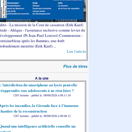
dito - La mission de la Cour de cassation (Erik Kauf)
tude - Afrique - l'assurance inclusive comme levier du
éveloppement (Pr Jean-Paul Louisot) Commentaire -
ontainebleau après les flammes, une forêt
rofondément meurtrie (Erik Kauf) ...
Lire l'article
Plus de titres
A la une
L'interdiction du smartphone au lycée peut-elle
réapprendre aux adolescents à ne rien faire ?
1203 lectures - publié le, 08/08/2026 à 08:11:18
Après les incendies, la Gironde face à l'immense
chantier de la reconstruction
1287 lectures - publié le, 08/08/2026 à 08:06:12
Quand une intelligence artificielle conseille un
patient