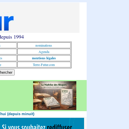
 depuis 1994
s
nominations
Agenda
es
mentions légales
e
Terre-Futur.com
'hui (depuis minuit)