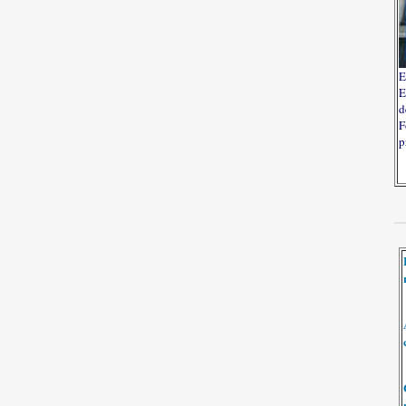
E
E
d
F
p