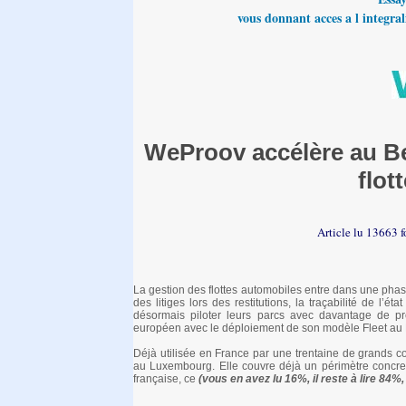
vous donnant acces a l integrali
WeProov accélère au Be
flot
Article lu 13663 f
La gestion des flottes automobiles entre dans une phase
des litiges lors des restitutions, la traçabilité de l’é
désormais piloter leurs parcs avec davantage de p
européen avec le déploiement de son modèle Fleet au
Déjà utilisée en France par une trentaine de grands c
au Luxembourg. Elle couvre déjà un périmètre concret 
française, ce
(vous en avez lu 16%, il reste à lire 84%, 