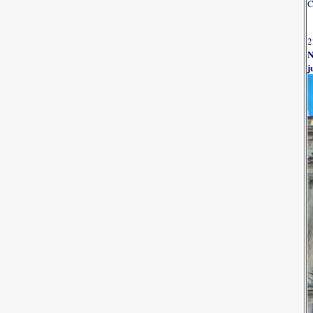
C
2
N
j