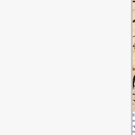
E
m
s
r