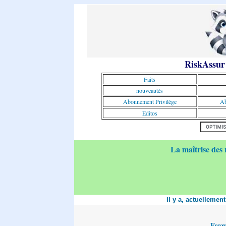
RiskAssur
Faits
nouveautés
Abonnement Privilège
Ab
Editos
La maîtrise des 
Il y a, actuellemen
Essa