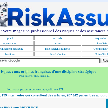
: votre magazine professionnel des risques et des assurances
point
accords
acquisition
organisation
indices
Resultats
onnement magazine
mag. anciens numéros
Commentair
boutique
PèreLaFouine
Notre-Siècl
risques : aux origines françaises d'une discipline stratégique
Pour en savoir plus, cliquez ICI
Pour vous procurer cet ouvrage, cliquez ICI
t, 199 internautes qui consultent des articles, 207 142 pages lues aujourd
yer RiskAssur PRIVILEGE,