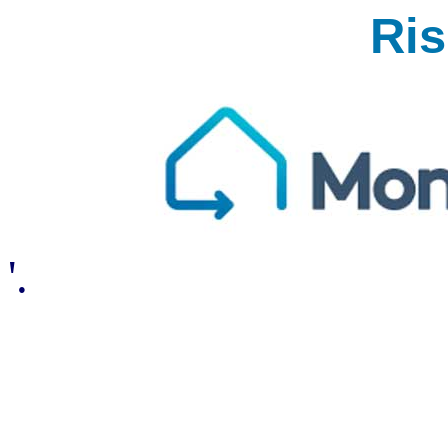
Ri
'.