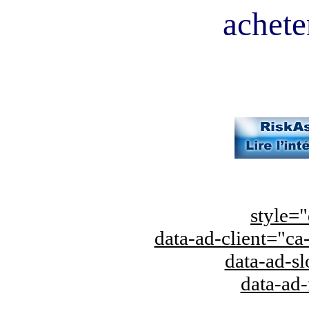
acheter
style="
data-ad-client="
data-ad-s
data-ad