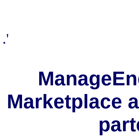
.'
ManageEng
Marketplace 
part