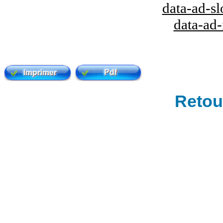
data-ad-s
data-ad
Retour