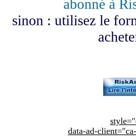
abonné à Ri
sinon : utilisez le fo
acheter
style="
data-ad-client="