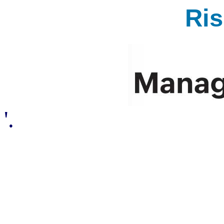
Ri
'.