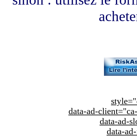
acheter
style="
data-ad-client="
data-ad-s
data-ad