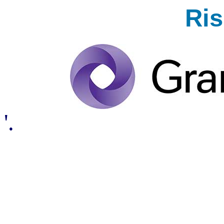
Ri
'.