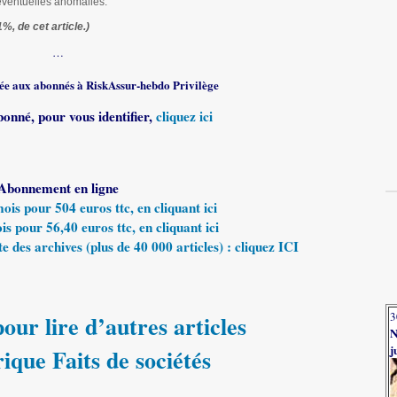
éventuelles anomalies.
1%, de cet article.)
…
rvée aux abonnés à RiskAssur-hebdo Privilège
bonné, pour vous identifier,
cliquez ici
Abonnement en ligne
s pour 504 euros ttc, en cliquant ici
 pour 56,40 euros ttc, en cliquant ici
e des archives (plus de 40 000 articles) : cliquez ICI
3
our lire d’autres articles
N
j
rique Faits de sociétés