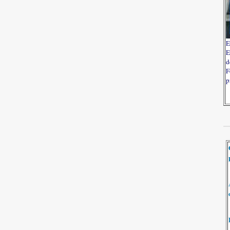
E
E
d
F
p