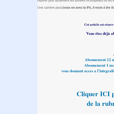
repérer plus facilement les années incomplètes ou les 
Une carrière peut
(vous en avez lu 9%, il reste à lire 9
Cet article est rése
Vous êtes déjà a
Abonnement 12 moi
Abonnement 1 mois
vous donnant acces a l’integralit
Cliquer ICI p
de la rub