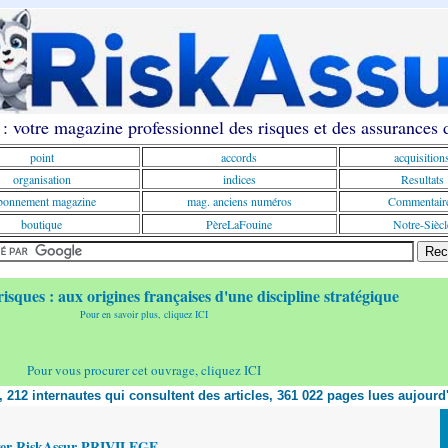
: votre magazine professionnel des risques et des assurances
point
accords
acquisition
organisation
indices
Resultats
onnement magazine
mag. anciens numéros
Commentair
boutique
PèreLaFouine
Notre-Siècl
risques : aux origines françaises d'une discipline stratégique
Pour en savoir plus, cliquez ICI
Pour vous procurer cet ouvrage, cliquez ICI
t, 212 internautes qui consultent des articles, 361 022 pages lues aujourd
yer RiskAssur PRIVILEGE,