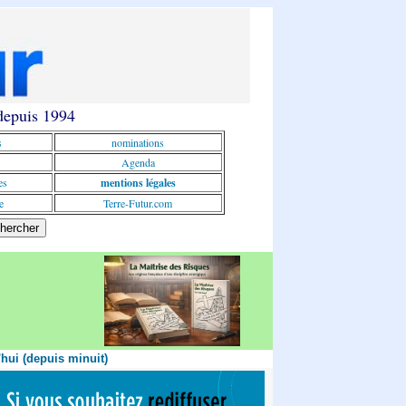
 depuis 1994
s
nominations
Agenda
es
mentions légales
e
Terre-Futur.com
'hui (depuis minuit)