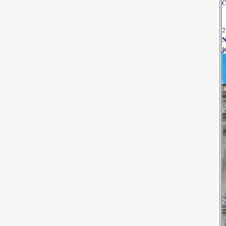
C
2
N
j