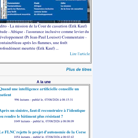
dito - La mission de la Cour de cassation (Erik Kauf)
tude - Afrique - l'assurance inclusive comme levier du
éveloppement (Pr Jean-Paul Louisot) Commentaire -
ontainebleau après les flammes, une forêt
rofondément meurtrie (Erik Kauf) ...
Lire l'article
Plus de titres
A la une
Quand une intelligence artificielle conseille un
patient
996 lectures - publié le, 07/08/2026 à 08:15:31
Après un sinistre, faut-il reconstruire à l'identique
ou rendre le bâtiment plus résistant ?
1049 lectures - publié le, 07/08/2026 à 08:08:09
Le FLNC rejette le projet d'autonomie de la Corse
1054 lectures - publié le, 07/08/2026 à 08:02:42