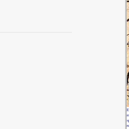
E
m
s
r