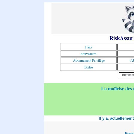
RiskAssur
Faits
nouveautés
Abonnement Privilège
Ab
Editos
La maîtrise des 
Il y a, actuellemen
Essa