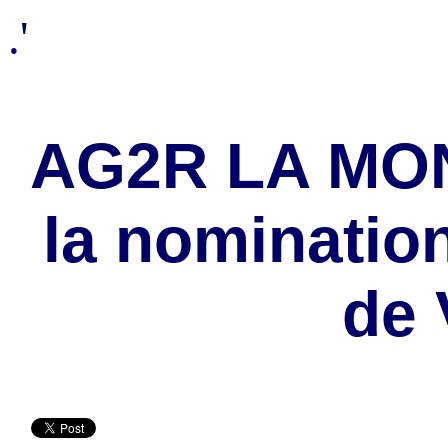
.'
AG2R LA MO
la nominatio
de 