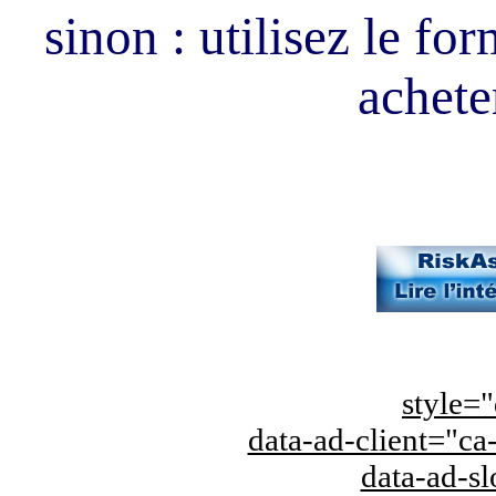
sinon : utilisez le fo
acheter
style="
data-ad-client="
data-ad-s