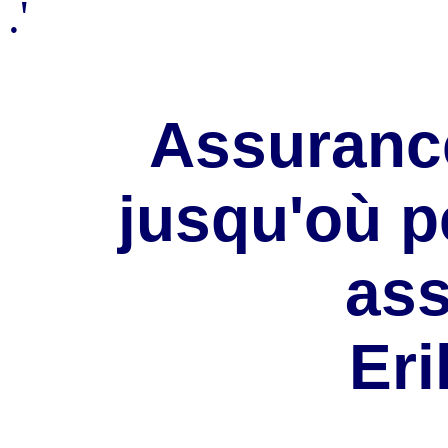
.'
Assurance
jusqu'où p
ass
Eri