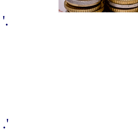
'.
.'