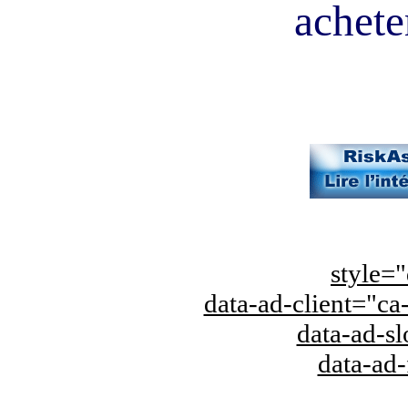
acheter
style="
data-ad-client="
data-ad-s
data-ad