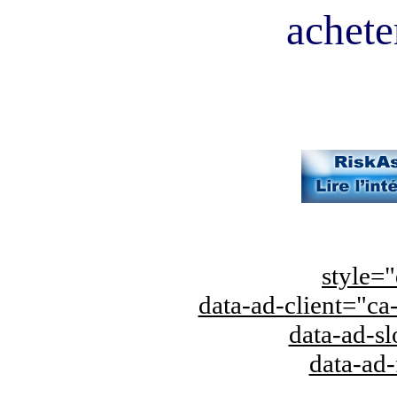
acheter
style="
data-ad-client="
data-ad-s
data-ad