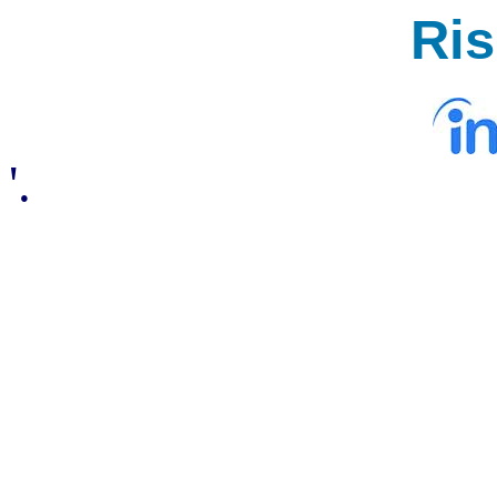
Ri
'.