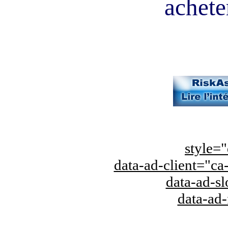
acheter
style="
data-ad-client="
data-ad-s
data-ad