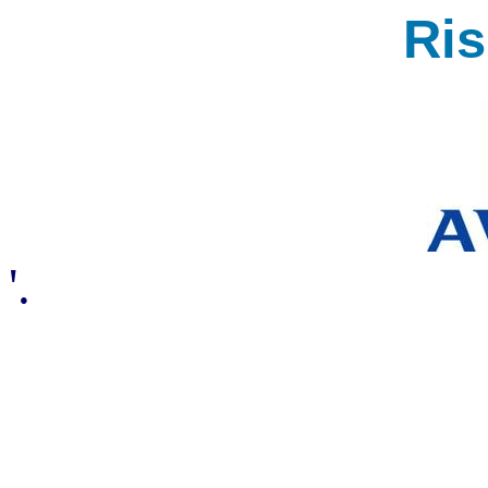
Ri
'.