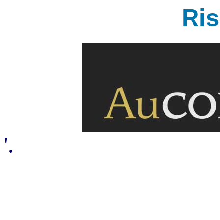
Ri
'.