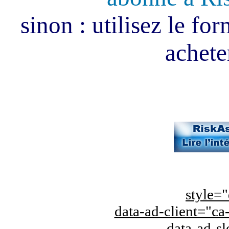
sinon : utilisez le fo
acheter
style="
data-ad-client="
data-ad-s