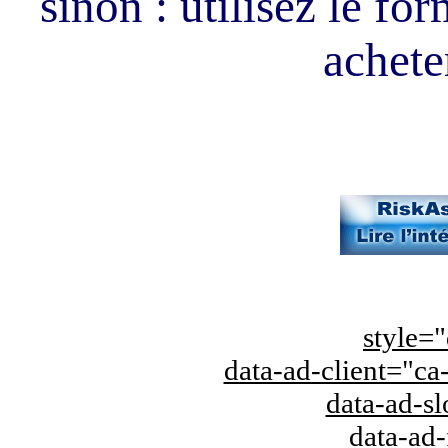
sinon : utilisez le fo
acheter
style="
data-ad-client="
data-ad-s
data-ad