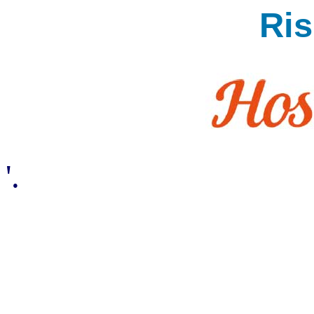
Ri
'.