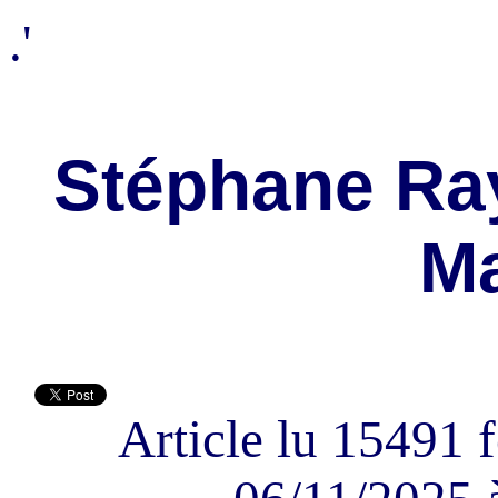
.'
Stéphane Ray
M
Article lu 15491 f