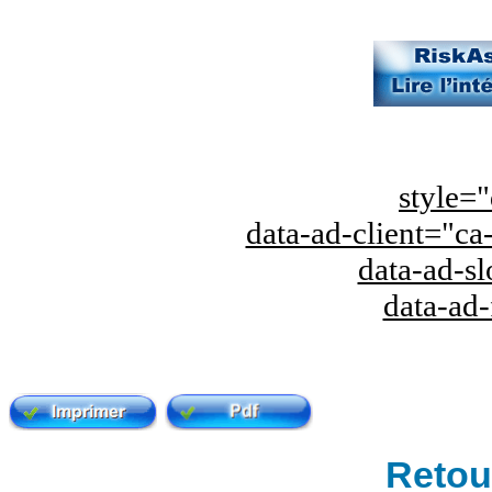
style="
data-ad-client="
data-ad-s
data-ad
Retour