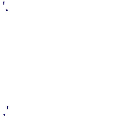
'.
.'