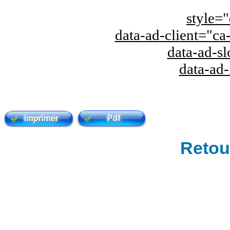
style="
data-ad-client="
data-ad-s
data-ad
Retour