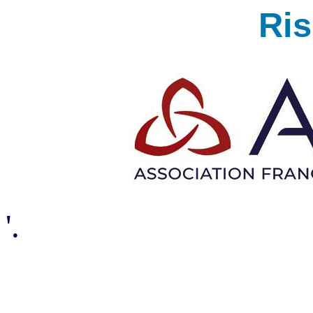
Ri
'.