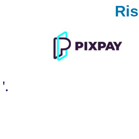
Ri
'.