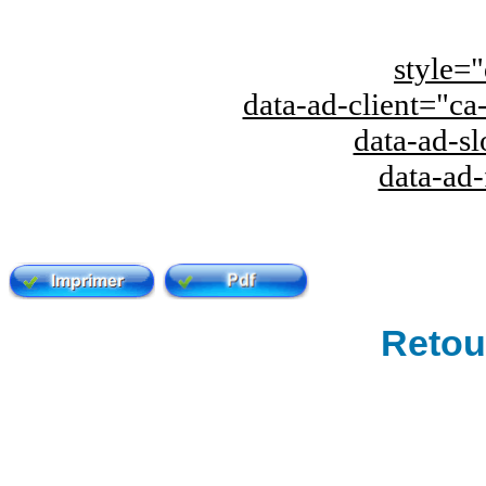
style="
data-ad-client="
data-ad-s
data-ad
Retour