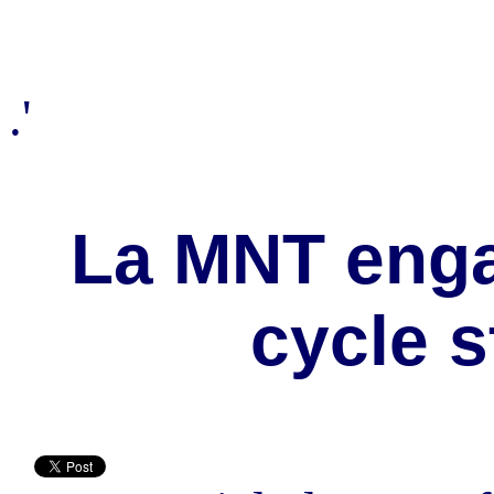
.'
La MNT eng
cycle s