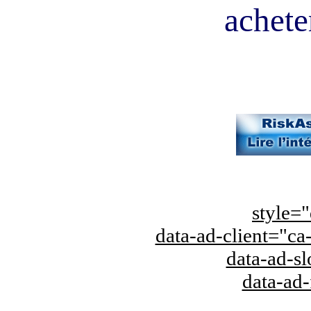
acheter
style="
data-ad-client="
data-ad-s
data-ad