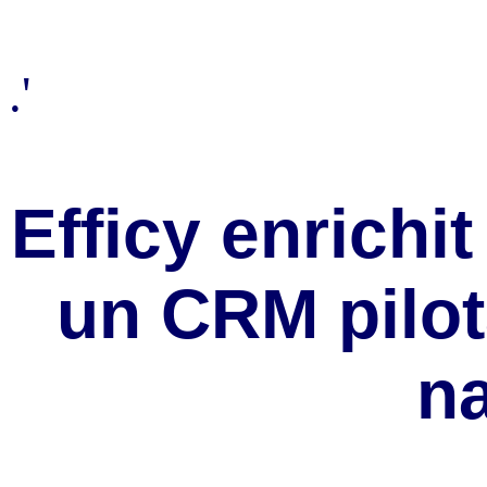
.'
Efficy enrichi
un CRM pilot
na