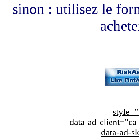
sinon : utilisez le fo
acheter
style="
data-ad-client="
data-ad-s