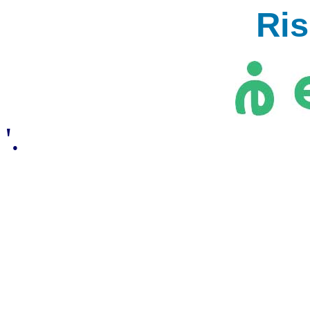
Ri
'.