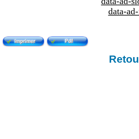
data-ad-s
data-ad
Retour