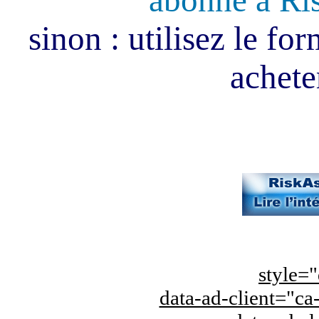
abonné à Ri
sinon : utilisez le fo
acheter
style="
data-ad-client="