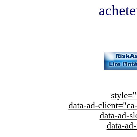
acheter
style="
data-ad-client="
data-ad-s
data-ad