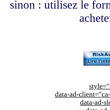
sinon : utilisez le fo
acheter
style="
data-ad-client="
data-ad-s