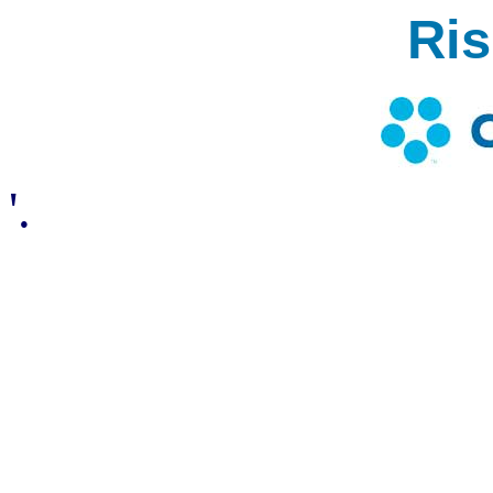
Ri
'.