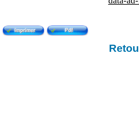
data-ad
Retour