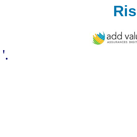
Ri
'.