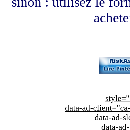
sinon : utilisez le fo
acheter
style="
data-ad-client="
data-ad-s
data-ad