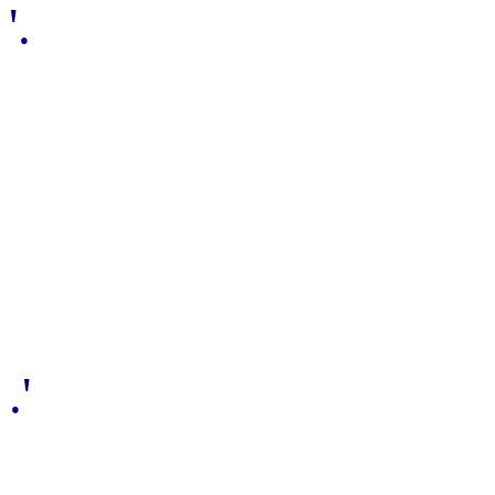
'.
.'