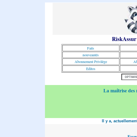
RiskAssur
Faits
nouveautés
Abonnement Privilège
Ab
Editos
La maîtrise des 
Il y a, actuelleme
Essa