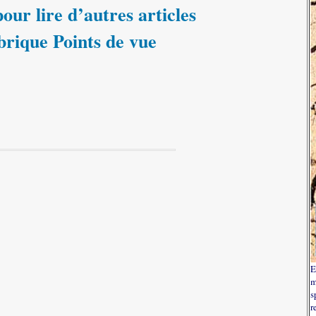
our lire d’autres articles
brique Points de vue
E
m
s
r