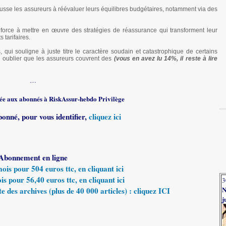
pousse les assureurs à réévaluer leurs équilibres budgétaires, notamment via des
les force à mettre en œuvre des stratégies de réassurance qui transforment leur
tarifaires.
qui souligne à juste titre le caractère soudain et catastrophique de certains
re oublier que les assureurs couvrent des
(vous en avez lu 14%, il reste à lire
…
rvée aux abonnés à RiskAssur-hebdo Privilège
bonné, pour vous identifier,
cliquez ici
Abonnement en ligne
s pour 504 euros ttc, en cliquant ici
 pour 56,40 euros ttc, en cliquant ici
3
N
e des archives (plus de 40 000 articles) : cliquez ICI
j