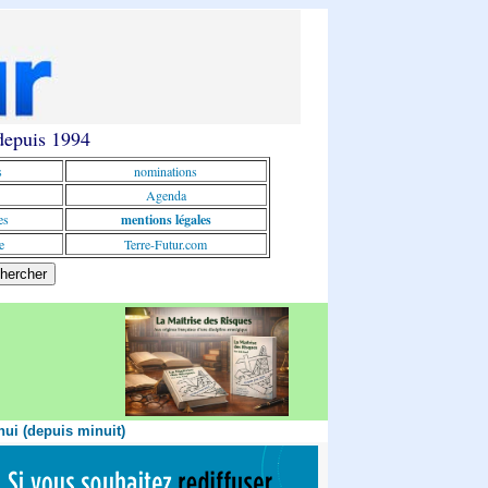
 depuis 1994
s
nominations
Agenda
es
mentions légales
e
Terre-Futur.com
hui (depuis minuit)