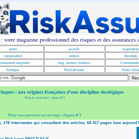
: votre magazine professionnel des risques et des assurances
point
accords
acquisition
organisation
indices
Resultats
onnement magazine
mag. anciens numéros
Commentair
boutique
PèreLaFouine
Notre-Siècl
risques : aux origines françaises d'une discipline stratégique
Pour en savoir plus, cliquez ICI
Pour vous procurer cet ouvrage, cliquez ICI
nt, 178 internautes qui consultent des articles, 68 417 pages lues aujourd'
yer RiskAssur PRIVILEGE,