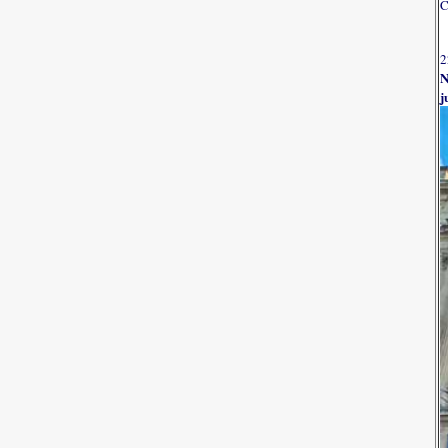
C
2
N
j