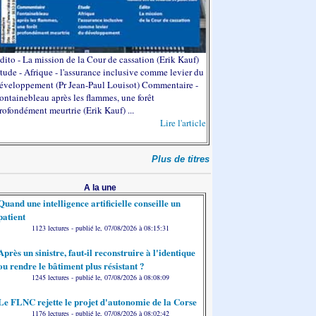
dito - La mission de la Cour de cassation (Erik Kauf)
tude - Afrique - l'assurance inclusive comme levier du
éveloppement (Pr Jean-Paul Louisot) Commentaire -
ontainebleau après les flammes, une forêt
rofondément meurtrie (Erik Kauf) ...
Lire l'article
Plus de titres
A la une
Quand une intelligence artificielle conseille un
patient
1123 lectures - publié le, 07/08/2026 à 08:15:31
Après un sinistre, faut-il reconstruire à l'identique
ou rendre le bâtiment plus résistant ?
1245 lectures - publié le, 07/08/2026 à 08:08:09
Le FLNC rejette le projet d'autonomie de la Corse
1176 lectures - publié le, 07/08/2026 à 08:02:42