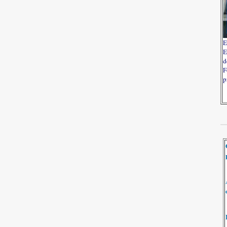
E
E
d
F
p