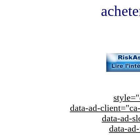
acheter
style="
data-ad-client="
data-ad-s
data-ad