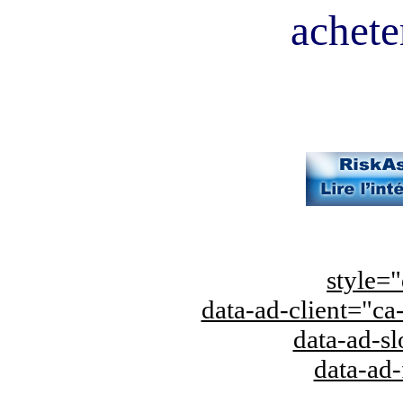
acheter
style="
data-ad-client="
data-ad-s
data-ad