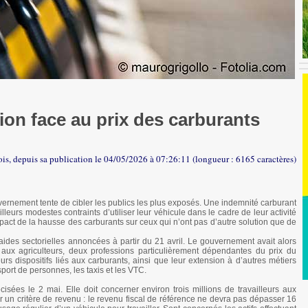
ion face au prix des carburants
fois, depuis sa publication le 04/05/2026 à 07:26:11 (longueur : 6165 caractères)
vernement tente de cibler les publics les plus exposés. Une indemnité carburant
lleurs modestes contraints d’utiliser leur véhicule dans le cadre de leur activité
l’impact de la hausse des carburants sur ceux qui n’ont pas d’autre solution que de
aides sectorielles annoncées à partir du 21 avril. Le gouvernement avait alors
 aux agriculteurs, deux professions particulièrement dépendantes du prix du
urs dispositifs liés aux carburants, ainsi que leur extension à d’autres métiers
port de personnes, les taxis et les VTC.
isées le 2 mai. Elle doit concerner environ trois millions de travailleurs aux
r un critère de revenu : le revenu fiscal de référence ne devra pas dépasser 16