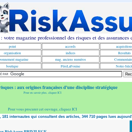
: votre magazine professionnel des risques et des assurances
point
accords
acquisition
organisation
indices
Resultats
onnement magazine
mag. anciens numéros
Commentair
boutique
PèreLaFouine
Notre-Siècl
risques : aux origines françaises d'une discipline stratégique
Pour en savoir plus, cliquez ICI
Pour vous procurer cet ouvrage, cliquez ICI
t, 181 internautes qui consultent des articles, 344 710 pages lues aujourd
yer RiskAssur PRIVILEGE,