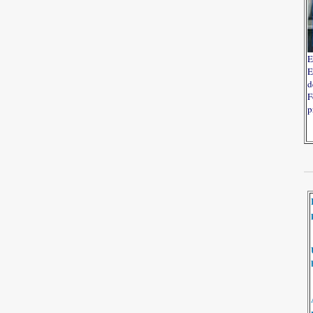
E
E
d
F
p