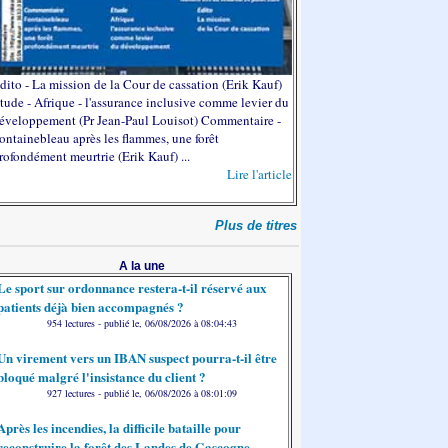
dito - La mission de la Cour de cassation (Erik Kauf)
tude - Afrique - l'assurance inclusive comme levier du
éveloppement (Pr Jean-Paul Louisot) Commentaire -
ontainebleau après les flammes, une forêt
rofondément meurtrie (Erik Kauf) ...
Lire l'article
Plus de titres
A la une
Le sport sur ordonnance restera-t-il réservé aux
patients déjà bien accompagnés ?
954 lectures - publié le, 06/08/2026 à 08:04:43
Un virement vers un IBAN suspect pourra-t-il être
bloqué malgré l'insistance du client ?
927 lectures - publié le, 06/08/2026 à 08:01:09
Après les incendies, la difficile bataille pour
reconstruire la forêt des Landes de Gascogne