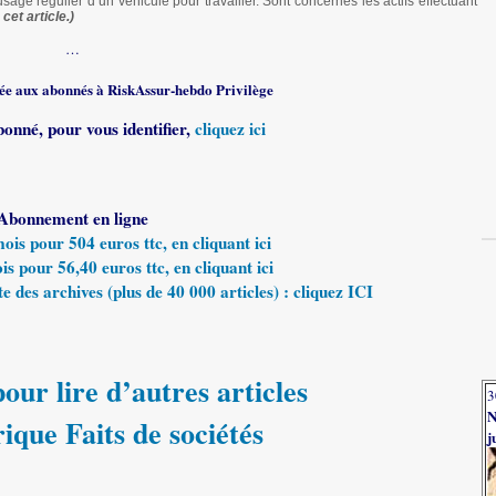
sage régulier d’un véhicule pour travailler. Sont concernés les actifs effectuant
cet article.)
…
rvée aux abonnés à RiskAssur-hebdo Privilège
bonné, pour vous identifier,
cliquez ici
Abonnement en ligne
s pour 504 euros ttc, en cliquant ici
 pour 56,40 euros ttc, en cliquant ici
e des archives (plus de 40 000 articles) : cliquez ICI
our lire d’autres articles
3
N
rique Faits de sociétés
j