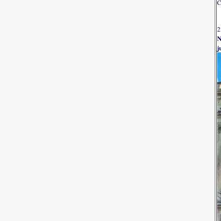
C
2
N
j