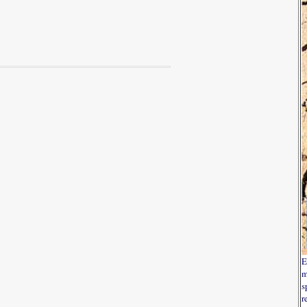
E
m
s
r