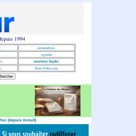
 depuis 1994
s
nominations
Agenda
es
mentions légales
e
Terre-Futur.com
'hui (depuis minuit)