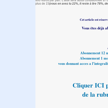
800 euros par part. L’aide sera aussi conditionnée à l’u
plus de 15
(vous en avez lu 22%, il reste à lire 78%, de 
Cet article est rése
Vous êtes déjà a
Abonnement 12 moi
Abonnement 1 mois
vous donnant acces a l’integralit
Cliquer ICI p
de la rub