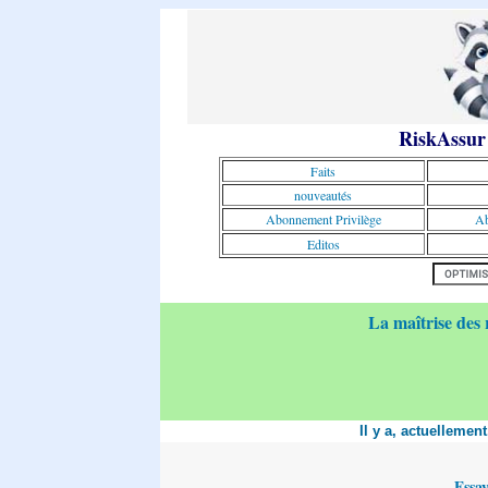
RiskAssur
Faits
nouveautés
Abonnement Privilège
Ab
Editos
La maîtrise des 
Il y a, actuellemen
Essa