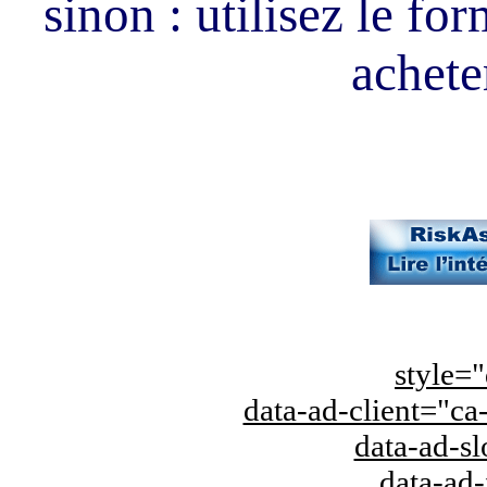
sinon : utilisez le fo
acheter
style="
data-ad-client="
data-ad-s
data-ad