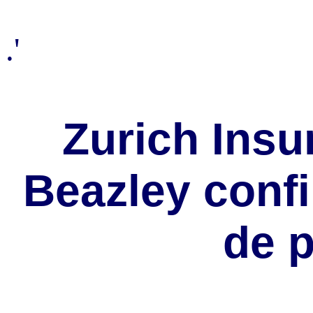
.'
Zurich Insu
Beazley conf
de p