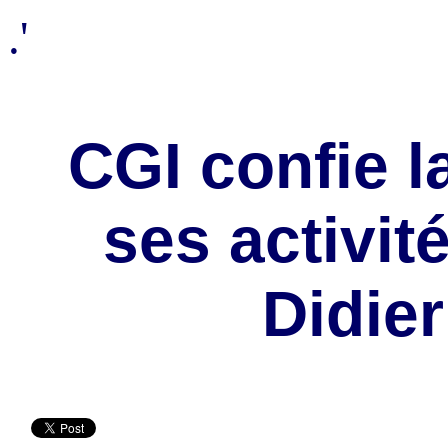
.'
CGI confie l
ses activit
Didie