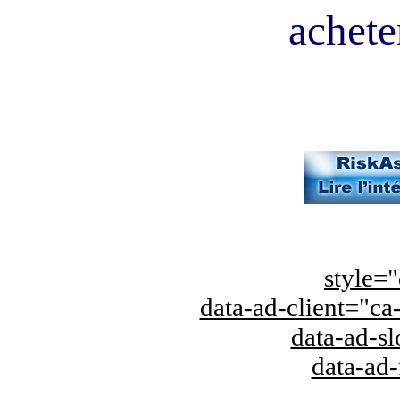
acheter
style="
data-ad-client="
data-ad-s
data-ad