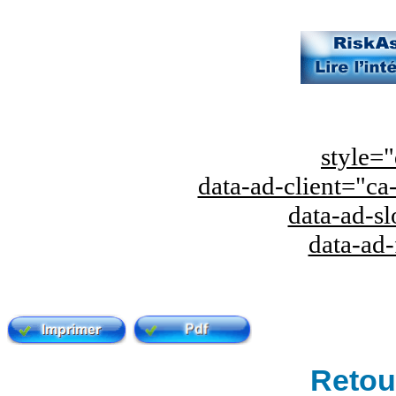
style="
data-ad-client="
data-ad-s
data-ad
Retour