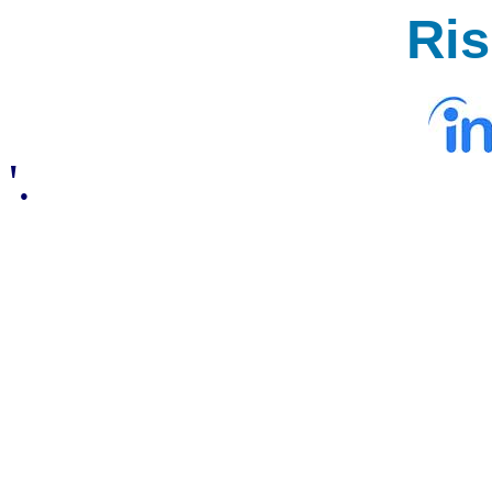
Ri
'.