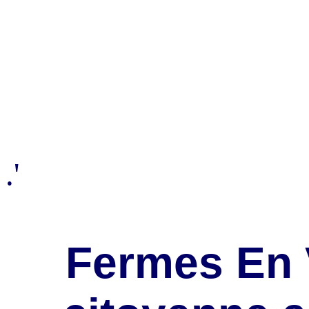
.'
Fermes En V