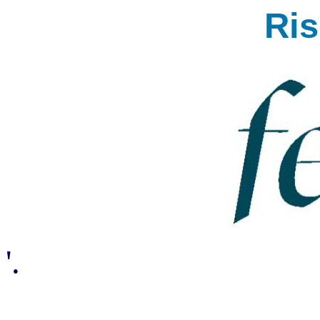
Ri
'.