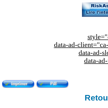
style="
data-ad-client="
data-ad-s
data-ad
Retour