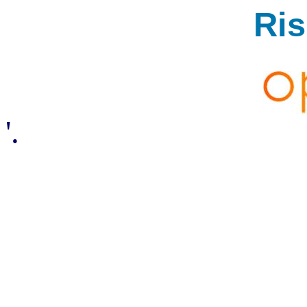
Ri
'.