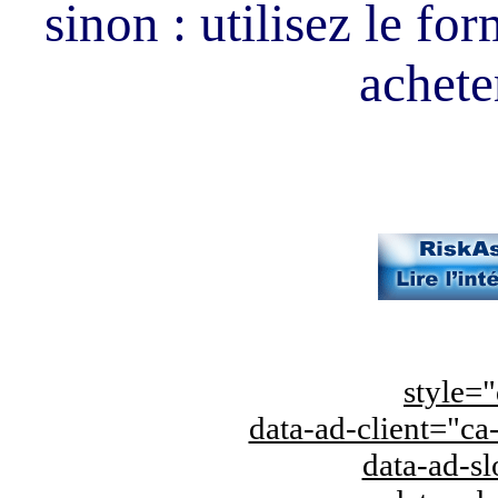
sinon : utilisez le fo
acheter
style="
data-ad-client="
data-ad-s