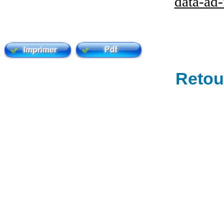
data-ad
Retour