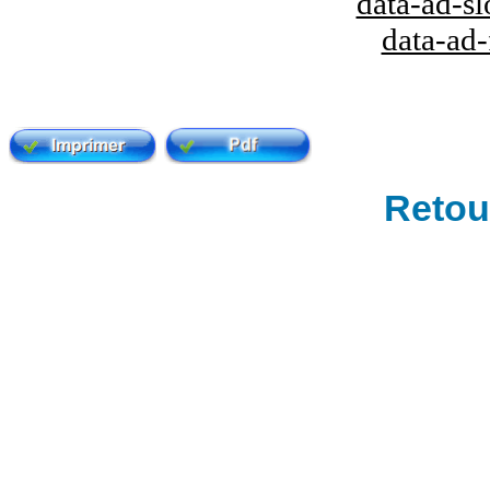
data-ad-s
data-ad
Retour