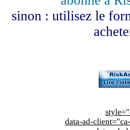
abonné à Ri
sinon : utilisez le fo
acheter
style="
data-ad-client="