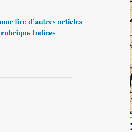
our lire d’autres articles
 rubrique Indices
E
m
s
r