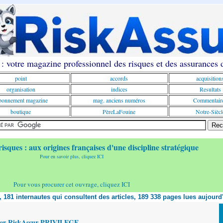
: votre magazine professionnel des risques et des assurances
point
accords
acquisition
organisation
indices
Resultats
onnement magazine
mag. anciens numéros
Commentair
boutique
PèreLaFouine
Notre-Siècl
risques : aux origines françaises d'une discipline stratégique
Pour en savoir plus, cliquez ICI
Pour vous procurer cet ouvrage, cliquez ICI
t, 181 internautes qui consultent des articles, 189 338 pages lues aujourd
yer RiskAssur PRIVILEGE,