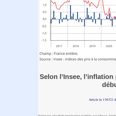
Selon l’Insee, l’inflati
débu
Article lu 136321 f