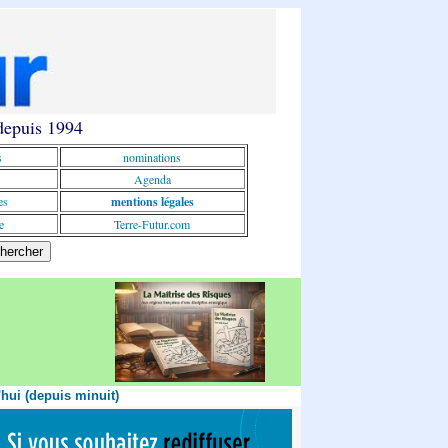
 depuis 1994
s
nominations
Agenda
es
mentions légales
e
Terre-Futur.com
'hui (depuis minuit)