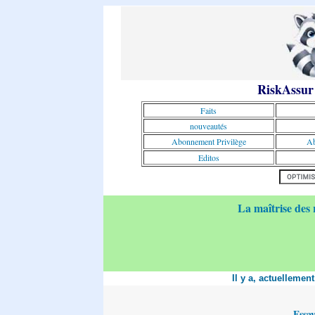
RiskAssur
Faits
nouveautés
Abonnement Privilège
Ab
Editos
La maîtrise des 
Il y a, actuellemen
Essa