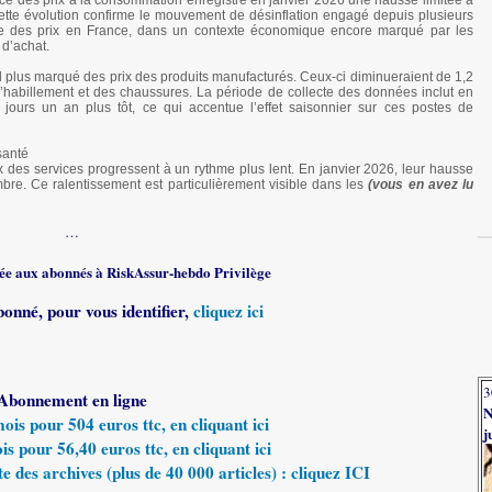
indice des prix à la consommation enregistre en janvier 2026 une hausse limitée à
tte évolution confirme le mouvement de désinflation engagé depuis plusieurs
e des prix en France, dans un contexte économique encore marqué par les
 d’achat.
ecul plus marqué des prix des produits manufacturés. Ceux-ci diminueraient de 1,2
 l’habillement et des chaussures. La période de collecte des données inclut en
 jours un an plus tôt, ce qui accentue l’effet saisonnier sur ces postes de
santé
prix des services progressent à un rythme plus lent. En janvier 2026, leur hausse
bre. Ce ralentissement est particulièrement visible dans les
(vous en avez lu
…
rvée aux abonnés à RiskAssur-hebdo Privilège
bonné, pour vous identifier,
cliquez ici
3
Abonnement en ligne
N
s pour 504 euros ttc, en cliquant ici
j
 pour 56,40 euros ttc, en cliquant ici
e des archives (plus de 40 000 articles) : cliquez ICI