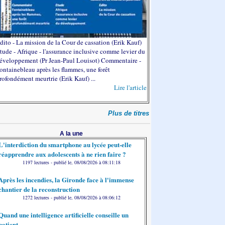
dito - La mission de la Cour de cassation (Erik Kauf)
tude - Afrique - l'assurance inclusive comme levier du
éveloppement (Pr Jean-Paul Louisot) Commentaire -
ontainebleau après les flammes, une forêt
rofondément meurtrie (Erik Kauf) ...
Lire l'article
Plus de titres
A la une
L'interdiction du smartphone au lycée peut-elle
réapprendre aux adolescents à ne rien faire ?
1197 lectures - publié le, 08/08/2026 à 08:11:18
Après les incendies, la Gironde face à l'immense
chantier de la reconstruction
1272 lectures - publié le, 08/08/2026 à 08:06:12
Quand une intelligence artificielle conseille un
patient