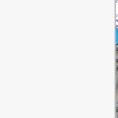
C
2
N
j