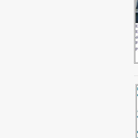
E
E
d
F
p