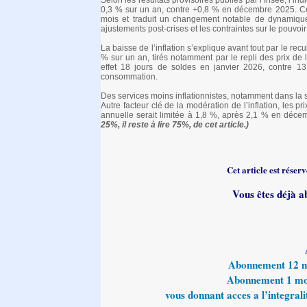
Selon les résultats provisoires publiés par l’Insee, l’
0,3 % sur un an, contre +0,8 % en décembre 2025. Ce
mois et traduit un changement notable de dynamiqu
ajustements post-crises et les contraintes sur le pouvoir
La baisse de l’inflation s’explique avant tout par le r
% sur un an, tirés notamment par le repli des prix de
effet 18 jours de soldes en janvier 2026, contre 13
consommation.
Des services moins inflationnistes, notamment dans la 
Autre facteur clé de la modération de l’inflation, les 
annuelle serait limitée à 1,8 %, après 2,1 % en décem
25%, il reste à lire 75%, de cet article.)
Cet article est rése
Vous êtes déjà a
Abonnement 12 moi
Abonnement 1 mois
vous donnant acces a l’integralit