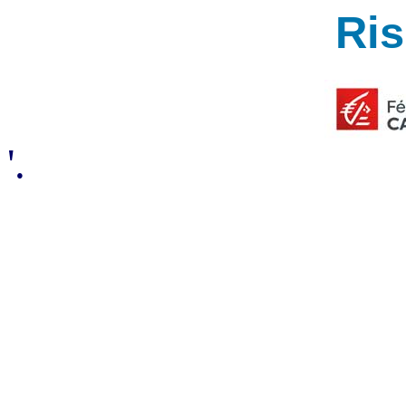
Ri
'.