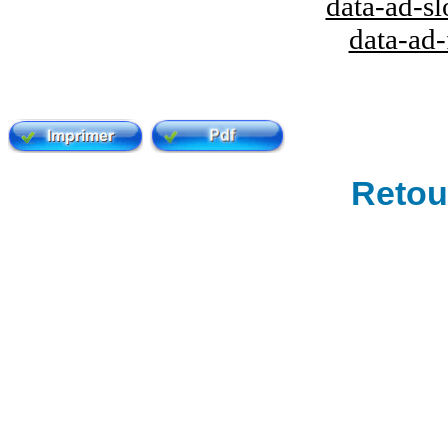
data-ad-s
data-ad
Retour