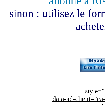
abonné à Ri
sinon : utilisez le fo
acheter
style="
data-ad-client="