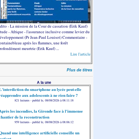
dito - La mission de la Cour de cassation (Erik Kauf)
tude - Afrique - l'assurance inclusive comme levier du
éveloppement (Pr Jean-Paul Louisot) Commentaire -
ontainebleau après les flammes, une forêt
rofondément meurtrie (Erik Kauf) ...
Lire l'article
Plus de titres
A la une
L'interdiction du smartphone au lycée peut-elle
réapprendre aux adolescents à ne rien faire ?
821 lectures - publié le, 08/08/2026 à 08:11:18
Après les incendies, la Gironde face à l'immense
chantier de la reconstruction
959 lectures - publié le, 08/08/2026 à 08:06:12
Quand une intelligence artificielle conseille un
patient