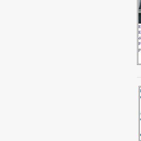
E
E
d
F
p