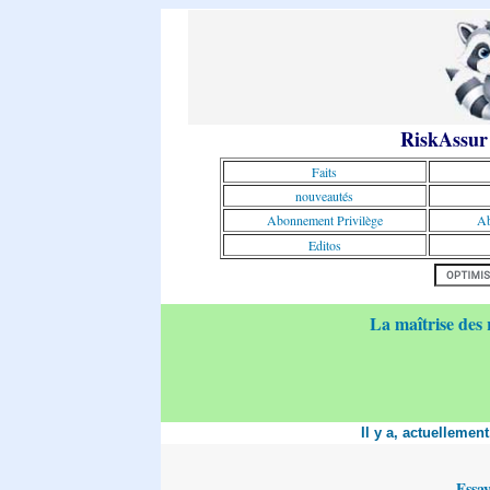
RiskAssur
Faits
nouveautés
Abonnement Privilège
Ab
Editos
La maîtrise des 
Il y a, actuellemen
Essa