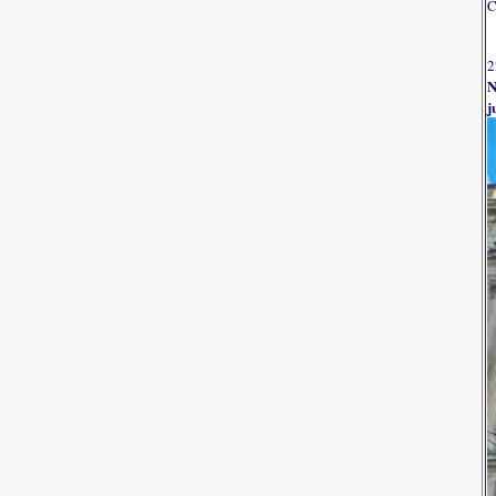
C
2
N
j