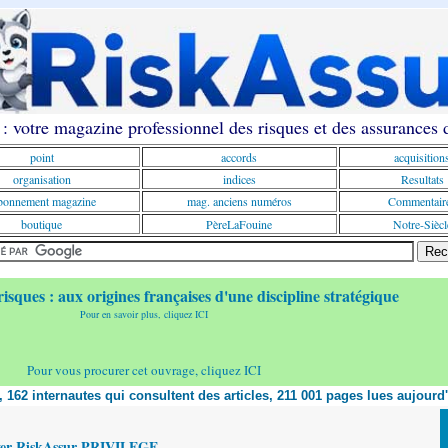
: votre magazine professionnel des risques et des assurances
point
accords
acquisition
organisation
indices
Resultats
onnement magazine
mag. anciens numéros
Commentair
boutique
PèreLaFouine
Notre-Siècl
risques : aux origines françaises d'une discipline stratégique
Pour en savoir plus, cliquez ICI
Pour vous procurer cet ouvrage, cliquez ICI
t, 162 internautes qui consultent des articles, 211 001 pages lues aujourd
yer RiskAssur PRIVILEGE,