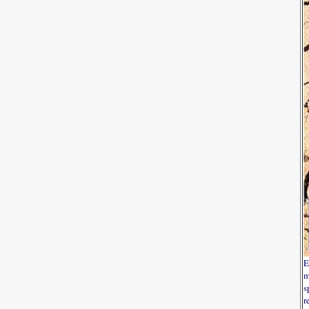
E
m
s
r