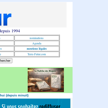
 depuis 1994
s
nominations
Agenda
es
mentions légales
e
Terre-Futur.com
'hui (depuis minuit)