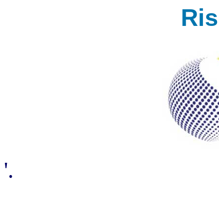
Ri
'.