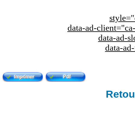
style="
data-ad-client="
data-ad-s
data-ad
Retour